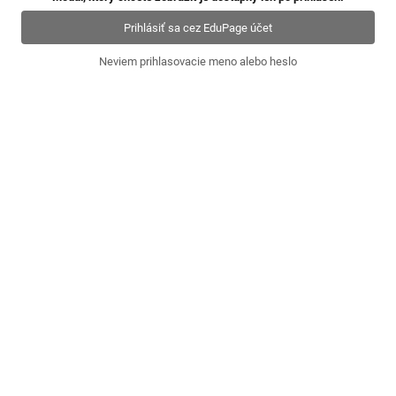
Prihlásiť sa cez EduPage účet
Neviem prihlasovacie meno alebo heslo