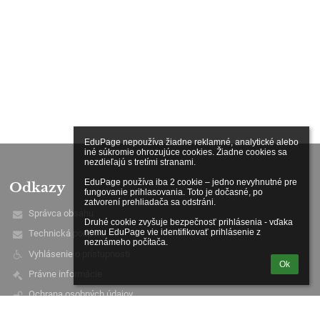
EduPage nepoužíva žiadne reklamné, analytické alebo 
iné súkromie ohrozujúce cookies. Žiadne cookies sa 
nezdieľajú s tretími stranami.

EduPage používa iba 2 cookie – jedno nevyhnutné pre 
Odkazy
fungovanie prihlasovania. Toto je dočasné, po 
zatvorení prehliadača sa odstráni.

Správca obsahu
Druhé cookie zvyšuje bezpečnosť prihlásenia - vďaka 
nemu EduPage vie identifikovať prihlásenie z 
Technická podpora
neznámeho počítača.
Vyhlásenie o prístupnosti
Ok
Právne informácie
Ochrana osobných údajov
Údaje o prevádzkovateľovi