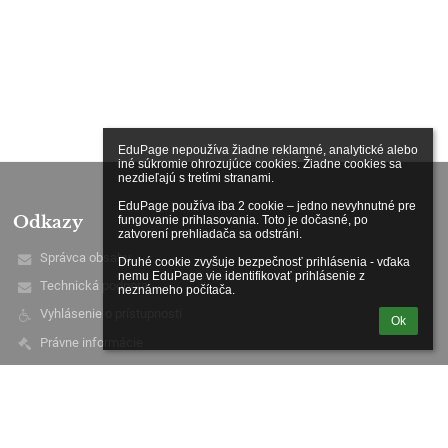
EduPage nepoužíva žiadne reklamné, analytické alebo 
iné súkromie ohrozujúce cookies. Žiadne cookies sa 
nezdieľajú s tretími stranami.

EduPage používa iba 2 cookie – jedno nevyhnutné pre 
Odkazy
fungovanie prihlasovania. Toto je dočasné, po 
zatvorení prehliadača sa odstráni.

Správca obsahu
Druhé cookie zvyšuje bezpečnosť prihlásenia - vďaka 
nemu EduPage vie identifikovať prihlásenie z 
Technická podpora
neznámeho počítača.
Vyhlásenie o prístupnosti
Ok
Právne informácie
Ochrana osobných údajov
Údaje o prevádzkovateľovi
Mapa stránok