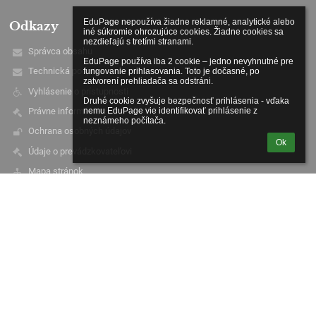
EduPage nepoužíva žiadne reklamné, analytické alebo 
Odkazy
iné súkromie ohrozujúce cookies. Žiadne cookies sa 
nezdieľajú s tretími stranami.

Správca obsahu
EduPage používa iba 2 cookie – jedno nevyhnutné pre 
Technická podpora
fungovanie prihlasovania. Toto je dočasné, po 
zatvorení prehliadača sa odstráni.

Vyhlásenie o prístupnosti
Druhé cookie zvyšuje bezpečnosť prihlásenia - vďaka 
Právne informácie
nemu EduPage vie identifikovať prihlásenie z 
neznámeho počítača.
Ochrana osobných údajov
Ok
Údaje o prevádzkovateľovi
Mapa stránok
O škole
Kontakt
Novinky
Kontakty
Základná škola
zs.vinvah@tpx-net.sk