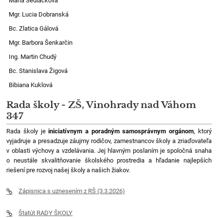
Mária Sedláčková
Mgr. Lucia Dobranská
Bc. Zlatica Gálová
Mgr. Barbora Šenkarčin
Ing. Martin Chudý
Bc. Stanislava Žigová
Bibiana Kuklová
Rada školy - ZŠ, Vinohrady nad Váhom
347
Rada školy je
iniciatívnym a poradným samosprávnym orgánom
, ktorý
vyjadruje a presadzuje záujmy rodičov, zamestnancov školy a zriaďovateľa
v oblasti výchovy a vzdelávania. Jej hlavným poslaním je spoločná snaha
o neustále skvalitňovanie školského prostredia a hľadanie najlepších
riešení pre rozvoj našej školy a našich žiakov.
Zápisnica s uznesením z RŠ (3.3.2026)
Štatút RADY ŠKOLY