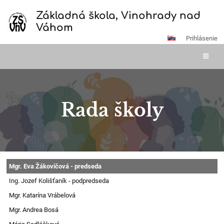
Základná škola, Vinohrady nad
Váhom
Prihlásenie
Rada školy
Rada
Mgr. Eva Žákovičová - predseda
školy
Ing. Jozef Kolišťaník - podpredseda
Mgr. Katarína Vrábelová
Mgr. Andrea Bosá