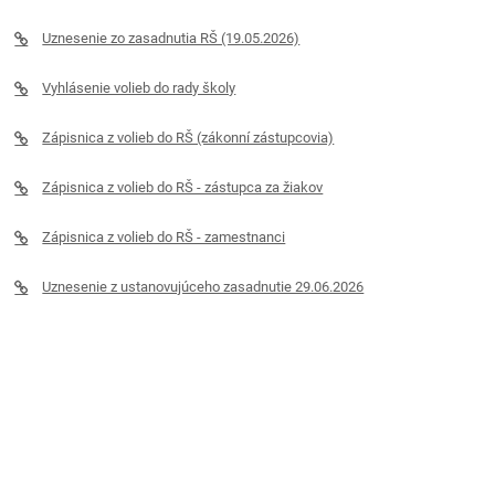
Uznesenie zo zasadnutia RŠ (19.05.2026)
Vyhlásenie volieb do rady školy
Zápisnica z volieb do RŠ (zákonní zástupcovia)
Zápisnica z volieb do RŠ - zástupca za žiakov
Zápisnica z volieb do RŠ - zamestnanci
Uznesenie z ustanovujúceho zasadnutie 29.06.2026