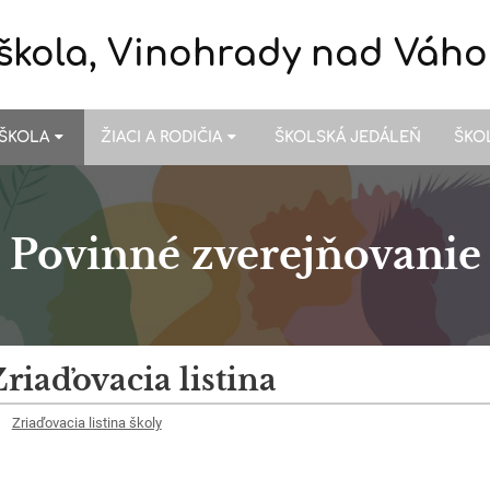
škola, Vinohrady nad Váh
ŠKOLA
ŽIACI A RODIČIA
ŠKOLSKÁ JEDÁLEŇ
ŠKO
Povinné zverejňovanie
riaďovacia listina
Zriaďovacia listina školy