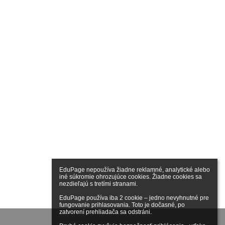
EduPage nepoužíva žiadne reklamné, analytické alebo 
iné súkromie ohrozujúce cookies. Žiadne cookies sa 
nezdieľajú s tretími stranami.

EduPage používa iba 2 cookie – jedno nevyhnutné pre 
fungovanie prihlasovania. Toto je dočasné, po 
zatvorení prehliadača sa odstráni.
