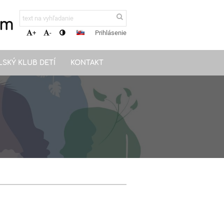
om
Prihlásenie
+
-
LSKÝ KLUB DETÍ
KONTAKT