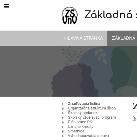
Základná 
HLAVNÁ STRÁNKA
ZÁKLADNÁ 
Povinné
Zriaďovacia listina
Z
Organizačná štruktúra školy
Školský poriadok
zverejňovanie
Školský vzdelávací program
Plán práce PK
Uznané kredity
Smernice
Vyhodnocovacia správa