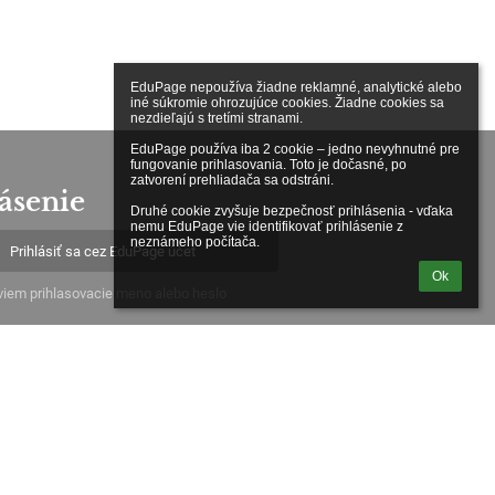
EduPage nepoužíva žiadne reklamné, analytické alebo 
iné súkromie ohrozujúce cookies. Žiadne cookies sa 
nezdieľajú s tretími stranami.

EduPage používa iba 2 cookie – jedno nevyhnutné pre 
fungovanie prihlasovania. Toto je dočasné, po 
zatvorení prehliadača sa odstráni.

ásenie
Druhé cookie zvyšuje bezpečnosť prihlásenia - vďaka 
nemu EduPage vie identifikovať prihlásenie z 
neznámeho počítača.
Prihlásiť sa cez EduPage účet
Ok
iem prihlasovacie meno alebo heslo