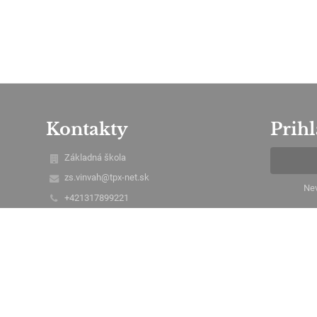
Kontakty
Prihl
Základná škola
zs.vinvah@tpx-net.sk
Nev
+421317899221
Vinohrady nad Váhom č. 347
925 55 Vinohrady nad Váhom
Slovakia
info@eriksoft.sk
Riaditeľ ZŠ: Mgr. Patrik Markusík
Zástupca riaditeľa ZŠ: Mgr. Bronislava Mäsiarová