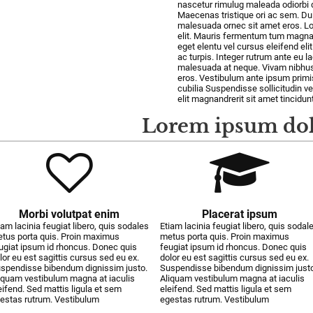
nascetur rimulug maleada odiorbi 
Maecenas tristique ori ac sem. Du
malesuada ornec sit amet eros. Lo
elit. Mauris fermentum tum magna.
eget elentu vel cursus eleifend eli
ac turpis. Integer rutrum ante eu l
malesuada at neque. Vivam nibhus 
eros. Vestibulum ante ipsum primis
cubilia Suspendisse sollicitudin v
elit magnandrerit sit amet tincidunt
Lorem ipsum do
Morbi volutpat enim
Placerat ipsum
iam lacinia feugiat libero, quis sodales
Etiam lacinia feugiat libero, quis sodal
tus porta quis. Proin maximus
metus porta quis. Proin maximus
ugiat ipsum id rhoncus. Donec quis
feugiat ipsum id rhoncus. Donec quis
lor eu est sagittis cursus sed eu ex.
dolor eu est sagittis cursus sed eu ex.
spendisse bibendum dignissim justo.
Suspendisse bibendum dignissim justo
iquam vestibulum magna at iaculis
Aliquam vestibulum magna at iaculis
eifend. Sed mattis ligula et sem
eleifend. Sed mattis ligula et sem
estas rutrum. Vestibulum
egestas rutrum. Vestibulum