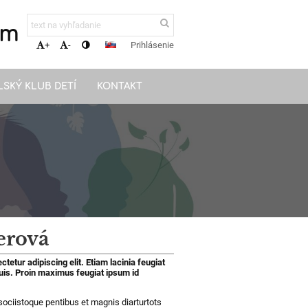
om
Prihlásenie
+
-
LSKÝ KLUB DETÍ
KONTAKT
erová
tetur adipiscing elit. Etiam lacinia feugiat
quis. Proin maximus feugiat ipsum id
sociistoque pentibus et magnis diarturtots