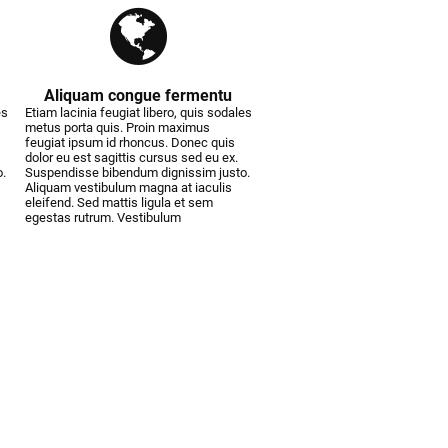
Aliquam congue fermentu
es
Etiam lacinia feugiat libero, quis sodales
metus porta quis. Proin maximus
feugiat ipsum id rhoncus. Donec quis
dolor eu est sagittis cursus sed eu ex.
.
Suspendisse bibendum dignissim justo.
Aliquam vestibulum magna at iaculis
eleifend. Sed mattis ligula et sem
egestas rutrum. Vestibulum