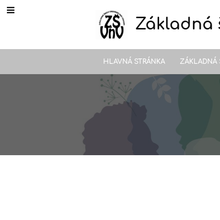
Základná 
HLAVNÁ STRÁNKA
ZÁKLADNÁ 
Výchovný
poradca,
T9