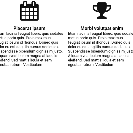
Placerat ipsum
Morbi volutpat enim
iam lacinia feugiat libero, quis sodales
Etiam lacinia feugiat libero, quis sodal
tus porta quis. Proin maximus
metus porta quis. Proin maximus
ugiat ipsum id rhoncus. Donec quis
feugiat ipsum id rhoncus. Donec quis
lor eu est sagittis cursus sed eu ex.
dolor eu est sagittis cursus sed eu ex.
spendisse bibendum dignissim justo.
Suspendisse bibendum dignissim justo
iquam vestibulum magna at iaculis
Aliquam vestibulum magna at iaculis
eifend. Sed mattis ligula et sem
eleifend. Sed mattis ligula et sem
estas rutrum. Vestibulum
egestas rutrum. Vestibulum