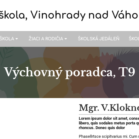
škola, Vinohrady nad Váh
ŠKOLA
ŽIACI A RODIČIA
ŠKOLSKÁ JEDÁLEŇ
ŠKO
Výchovný poradca, T9
Mgr. V.Klokn
Lorem ipsum dolor sit amet, consec
libero, quis sodales metus porta 
rhoncus. Donec quis dolor
Phasellrtsce scipitvarius mi. Cum 