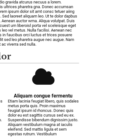
dio gravida atcurus necuus a lorem.
is ultrices pharetra gna. Donec accumsan
rem ipsum dolor sit amt consc tetuer aiing
 Sed laoreet aliquam leo. Ut te dolor dapbus
t. Aenean auctor wrna. Aliqua volutpat. Duis
acuest um liberoisl porta vel sceleisque eget
leo vel metus. Nulla facilisi. Aenean nec
 in faucibus orci luctus et trices posuere
elit sed leo pharetra augue nec augue. Nam
 ac viverra sed nulla.
lor
Aliquam congue fermentu
es
Etiam lacinia feugiat libero, quis sodales
metus porta quis. Proin maximus
feugiat ipsum id rhoncus. Donec quis
dolor eu est sagittis cursus sed eu ex.
.
Suspendisse bibendum dignissim justo.
Aliquam vestibulum magna at iaculis
eleifend. Sed mattis ligula et sem
egestas rutrum. Vestibulum