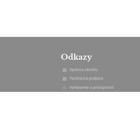
Odkazy
Správca obsahu
Technická podpora
Vyhlásenie o prístupnosti
Právne informácie
Ochrana osobných údajov
Údaje o prevádzkovateľovi
Mapa stránok
O škole