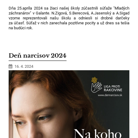
Dňa 25.apríla 2024 sa žiaci našej školy zúčastnili súťaže "Mladých
záchranárov" v Galante. N.Zigová, S.Berecová, A.Jasenský a A.Sigad
vzorne reprezentovali našu školu a odniesli si drobné darčeky
za účasť. Súťaž v nich zanechala pozitívne pocity a už dnes sa tešia
na budúci rok.
Deň narcisov 2024
16. 4. 2024