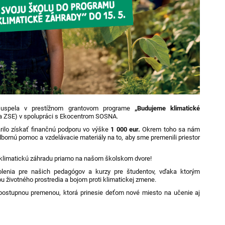
uspela v prestížnom grantovom programe
„Budujeme klimatické
a ZSE) v spolupráci s Ekocentrom SOSNA.
lo získať finančnú podporu vo výške
1 000 eur.
Okrem toho sa nám
 odbornú pomoc a vzdelávacie materiály na to, aby sme premenili priestor
limatickú záhradu priamo na našom školskom dvore!
olenia pre našich pedagógov a kurzy pre študentov, vďaka ktorým
u životného prostredia a bojom proti klimatickej zmene.
ostupnou premenou, ktorá prinesie deťom nové miesto na učenie aj