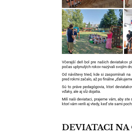
Včerajší deň bol pre našich deviatakov pl
počas uplynulých rokov nazývali svojím 
Od návštevy tried, kde si zaspomínali na 
pred rokmi začalo, až po finálne „ďakujem
Sú to práve pedagógovia, ktorí deviatakov 
vďaky, ale aj sĺz dojatia.
Milí naši deviataci, prajeme vám, aby ste 
ktorí vám verili aj vtedy, keď ste sami poc
DEVIATACI N