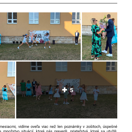
5
mesiacmi, vidíme oveľa viac než len poznámky v zošitoch, úspešné
nožstvo situácií, ktoré nás preverili, priateľstvá, ktoré sa utužili,