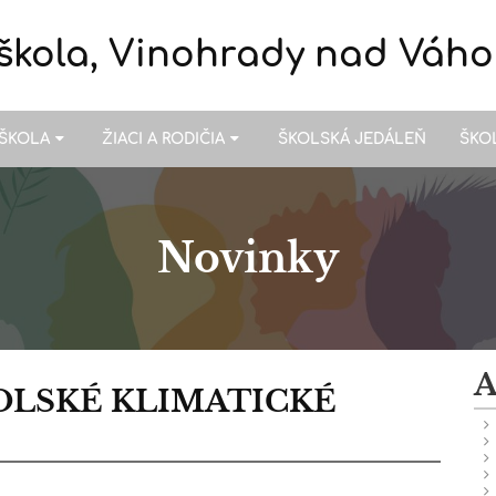
škola, Vinohrady nad Váh
ŠKOLA
ŽIACI A RODIČIA
ŠKOLSKÁ JEDÁLEŇ
ŠKO
Novinky
A
OLSKÉ KLIMATICKÉ