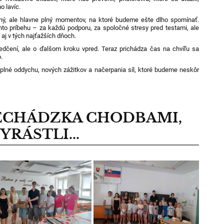
o lavíc.
čný, ale hlavne plný momentov, na ktoré budeme ešte dlho spomínať.
hto príbehu – za každú podporu, za spoločné stresy pred testami, ale
 aj v tých najťažších dňoch.
edčení, ale o ďalšom kroku vpred. Teraz prichádza čas na chvíľu sa
.
 plné oddychu, nových zážitkov a načerpania síl, ktoré budeme neskôr
ECHÁDZKA CHODBAMI,
RÁSTLI...