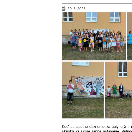
30. 6. 2026
Keď sa spätne obzrieme za uplynulými 
skúšky či skoré ranné vstávanie. Vidíme m