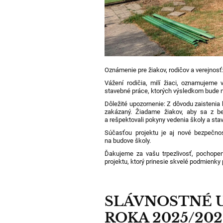
Oznámenie pre žiakov, rodičov a verejnosť
Vážení rodičia, milí žiaci, oznamujeme
stavebné práce, ktorých výsledkom bude 
Dôležité upozornenie: Z dôvodu zaistenia 
zakázaný. Žiadame žiakov, aby sa z bez
a rešpektovali pokyny vedenia školy a st
Súčasťou projektu je aj nové bezpečnos
na budove školy.
Ďakujeme za vašu trpezlivosť, pochopen
projektu, ktorý prinesie skvelé podmienky p
SLÁVNOSTNÉ 
ROKA 2025/202