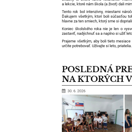
a lekcie, ktoré nám škola (a život) dali mim
Tento rok bol intenzívny, miestami náro
Ďakujem všetkým, ktorí boli súčasťou to
hlavne za ten smiech, ktorý sme si dopriali
Koniec školského roka nie je len o vysv
zastaviť, nadýchnuť sa a naplno si užiť leto
Prajeme všetkým, aby boli tieto mesiace
určite potrebovať. Užívajte si leto, priatelia.
POSLEDNÁ PR
NA KTORÝCH VY
30. 6. 2026