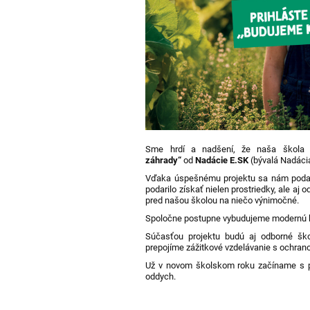
Sme hrdí a nadšení, že naša škola 
záhrady“
od
Nadácie E.SK
(bývalá Nadáci
Vďaka úspešnému projektu sa nám podari
podarilo získať nielen prostriedky, ale aj
pred našou školou na niečo výnimočné.
Spoločne postupne vybudujeme modernú k
Súčasťou projektu budú aj odborné šk
prepojíme zážitkové vzdelávanie s ochrano
Už v novom školskom roku začíname s p
oddych.