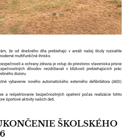
:
 vám, že od dnešného dňa prebiehajú v areáli našej školy rozsiahle
moderné multifunkčné ihrisko.
bezpečnosti a ochrany zdravia je vstup do priestorov staveniska prísne
pečnostných dôvodov nezdržiavali v blízkosti prebiehajúcich prác
avebného dozoru.
tné vybavenie nového automatického externého defibrilátora (AED)
ie a rešpektovanie bezpečnostných opatrení počas realizácie tohto
re športové aktivity našich detí.
UKONČENIE ŠKOLSKÉHO
6