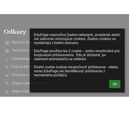
Odkazy
EduPage nepoužíva žiadne reklamné, analytické alebo 
iné súkromie ohrozujúce cookies. Žiadne cookies sa 
Správca obsahu
nezdieľajú s tretími stranami.

Technická podpora
EduPage používa iba 2 cookie – jedno nevyhnutné pre 
fungovanie prihlasovania. Toto je dočasné, po 
Vyhlásenie o prístupnosti
zatvorení prehliadača sa odstráni.

Právne informácie
Druhé cookie zvyšuje bezpečnosť prihlásenia - vďaka 
nemu EduPage vie identifikovať prihlásenie z 
Ochrana osobných údajov
neznámeho počítača.
Údaje o prevádzkovateľovi
Ok
Mapa stránok
O škole
Kontakt
Novinky
Kontakty